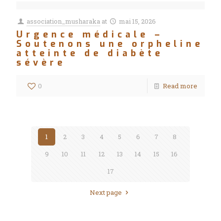
association_musharaka
at
mai 15, 2026
Urgence médicale –
Soutenons une orpheline
atteinte de diabète
sévère
0
Read more
1
2
3
4
5
6
7
8
9
10
11
12
13
14
15
16
17
Next page