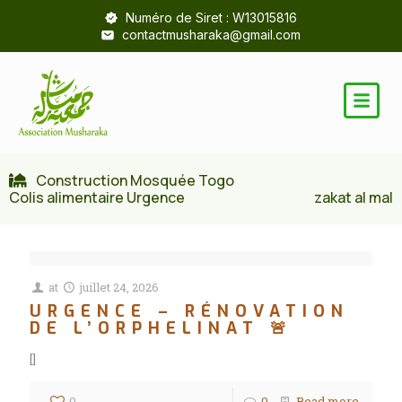
Numéro de Siret : W13015816
contactmusharaka@gmail.com
Construction Mosquée Togo
Colis alimentaire Urgence
zakat al mal
at
juillet 24, 2026
URGENCE – RÉNOVATION
DE L’ORPHELINAT 🚨
[]
0
0
Read more