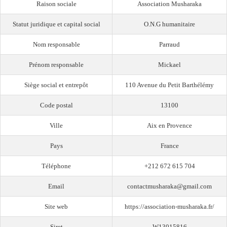
Raison sociale
Association Musharaka
Statut juridique et capital social
O.N.G humanitaire
Nom responsable
Parraud
Prénom responsable
Mickael
Siège social et entrepôt
110 Avenue du Petit Barthélémy
Code postal
13100
Ville
Aix en Provence
Pays
France
Téléphone
+212 672 615 704
Email
contactmusharaka@gmail.com
Site web
https://association-musharaka.fr/
Siret
W13015816