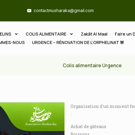
contactmusharaka@gmail.com
ELINS
COLIS ALIMENTAIRE
Zakât Al Maal
Faire un 
OMMES-NOUS
URGENCE – RÉNOVATION DE L’ORPHELINAT 🚨
Colis alimentaire Urgence
Organisation d'un moment fest
:
Achat de gâteaux
Boissons