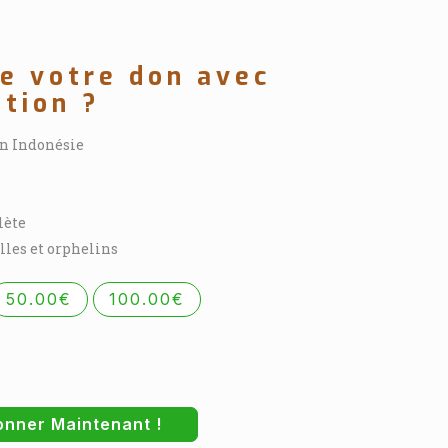
re votre don avec
ation ?
en Indonésie
lète
lles et orphelins
50.00€
100.00€
onner Maintenant !