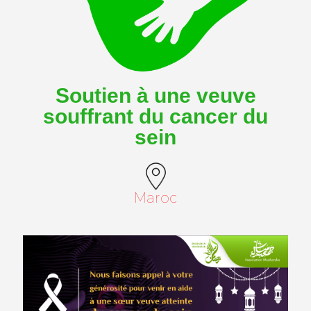
Soutien à une veuve
souffrant du cancer du
sein
Maroc