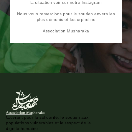
la situation voir sur notre Instagram
Nous vous remercions pour le soutien envers les
plus démunis et les orphelins
Association Musharaka
Œuvrant pour la solidarité, le soutien aux
populations vulnérables et le respect de la
dignité humaine.