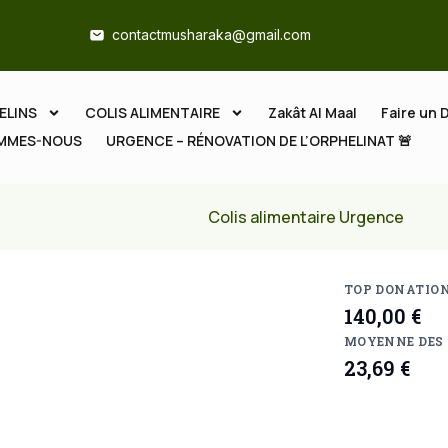
contactmusharaka@gmail.com
ELINS
COLIS ALIMENTAIRE
Zakât Al Maal
Faire un 
OMMES-NOUS
URGENCE – RÉNOVATION DE L’ORPHELINAT 🚨
Colis alimentaire Urgence
TOP DONATIO
140,00 €
MOYENNE DES
23,69 €