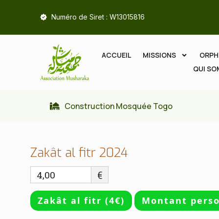
Numéro de Siret : W13015816
ACCUEIL
MISSIONS
ORPH
QUI S
Construction Mosquée Togo
Zakât al fitr 2024
€
Zakât al fitr (4€)
Montant perso