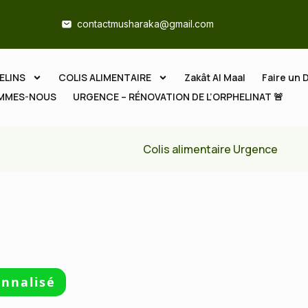
contactmusharaka@gmail.com
ELINS
COLIS ALIMENTAIRE
Zakât Al Maal
Faire un 
OMMES-NOUS
URGENCE – RÉNOVATION DE L’ORPHELINAT 🚨
Colis alimentaire Urgence
nnalisé