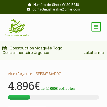
Numéro de Siret : W13015816
contactmusharaka@gmail.com
Construction Mosquée Togo
Colis alimentaire Urgence
zakat al mal
Aide d’urgence – SEISME MAROC
4.896€
de
20.000€
collectés