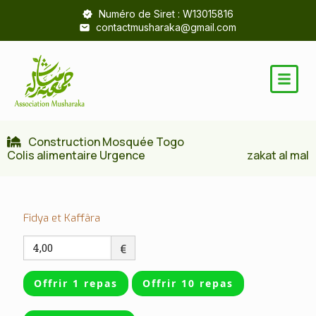
Numéro de Siret : W13015816
contactmusharaka@gmail.com
Construction Mosquée Togo
Colis alimentaire Urgence
zakat al mal
Fidya et Kaffâra
€
Offrir 1 repas
Offrir 10 repas