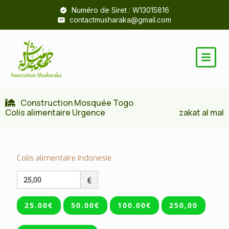
Numéro de Siret : W13015816
contactmusharaka@gmail.com
Construction Mosquée Togo
Colis alimentaire Urgence
zakat al mal
Colis alimentaire Indonesie
€
25.00€
50.00€
100.00€
250,00