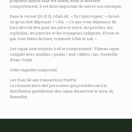
prophète (aleyhi salat wa salam) avait le meilleur
comportement, il est donc important de suivre son exemple.
Dans le verset 215 (S.2), Allah dit : « Ils t'interrogent : « Qu'est-
ce qu'on doit dépenser ? » Dis : « Ce que vous dépensez de
bien devrait être pour les père et mère, les proches, les
orphelins, les pauvres et les voyageurs indigents. Et tout ce
que vous faites de bien, vraiment Allah le sait. »
Les repas sont estimés à 4€ et comprennent : Plateau repas
complet avec nouilles / poulet / œuf / dattes / jus / bouteille
d’eau / fruits
Cette cagnotte comprend :
Les frais lié aux transactions PayPal
La rémunération des personnes qui procèderont à la
distribution quotidienne des repas durant tout le mois du
Ramadan