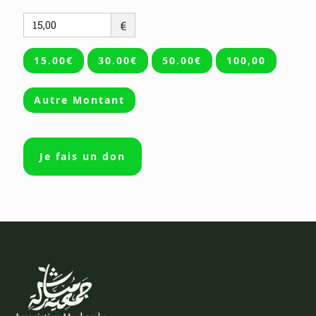
€
15.00€
30.00€
50.00€
100,00
Autre Montant
Je fais un don