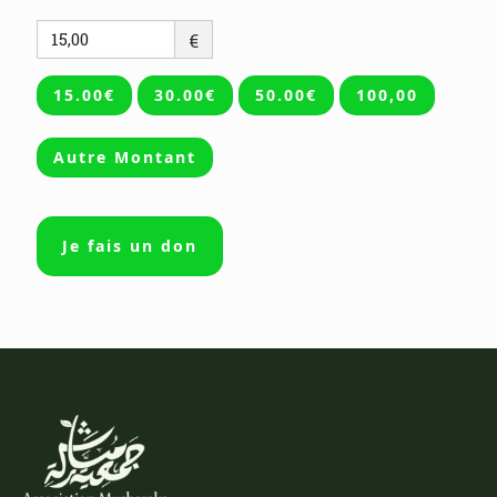
€
15.00€
30.00€
50.00€
100,00
Autre Montant
Je fais un don