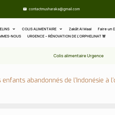
contactmusharaka@gmail.com
ELINS
COLIS ALIMENTAIRE
Zakât Al Maal
Faire un 
OMMES-NOUS
URGENCE – RÉNOVATION DE L’ORPHELINAT 🚨
Colis alimentaire Urgence
 enfants abandonnés de l’Indonésie à l’oc