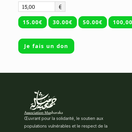
€
15.00€
30.00€
50.00€
100,0
Je fais un don
Œuvrant pour la solidarité, le soutien aux
populations vulnérables et le respect de la