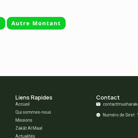
0
Autre Montant
Liens Rapides
Contact
Accueil
contactmushara
Qui sommes-nous
Numéro de Siret 
Missions
Zakât Al Maal
Actualités