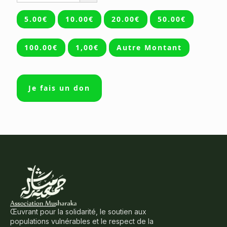
5.00€
10.00€
20.00€
50.00€
100.00€
1,00€
Autre Montant
Je fais un don
Œuvrant pour la solidarité, le soutien aux
populations vulnérables et le respect de la