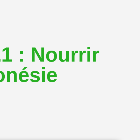
 : Nourrir
onésie