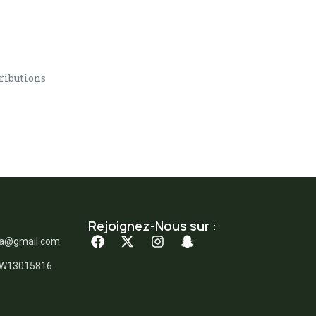
ributions
Rejoignez-Nous sur :
ka@gmail.com
: W13015816