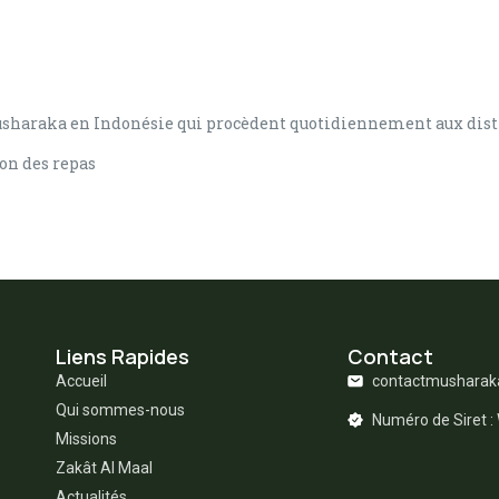
usharaka en Indonésie qui procèdent quotidiennement aux dist
ion des repas
Liens Rapides
Contact
Accueil
contactmushara
Qui sommes-nous
Numéro de Siret 
Missions
Zakât Al Maal
Actualités