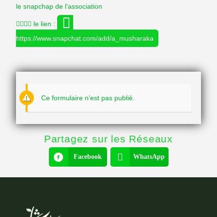
le snapchap de l’association
👉🏻👉🏻 le lien :
https://www.snapchat.com/add/a_musharaka
Ce formulaire n’est pas publié.
Partagez sur les Réseaux
Facebook
WhatsApp