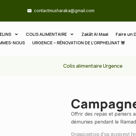
contactmusharaka@gmail.com
ELINS
COLIS ALIMENTAIRE
Zakât Al Maal
Faire un 
OMMES-NOUS
URGENCE – RÉNOVATION DE L’ORPHELINAT 🚨
Colis alimentaire Urgence
Campagne
Offrir des repas et paniers a
démunies pendant le Ramadan,
Organisation d'un moment festi