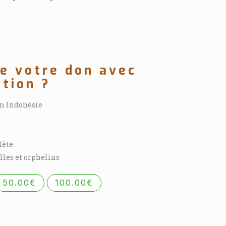
re votre don avec
ation ?
en Indonésie
lète
lles et orphelins
50.00€
100.00€