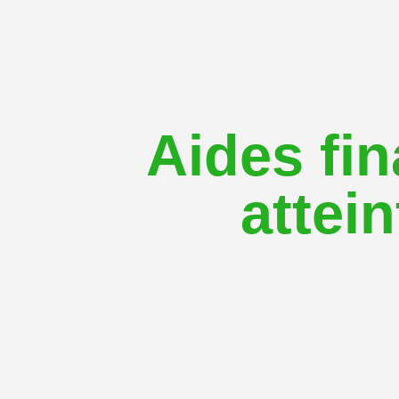
Aides fi
attei