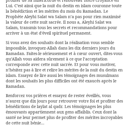
profiter de Sa miséricorde et renouveler notre croyance en
Lui. C’est ainsi que la nuit du destin en islam couronne toute
la bénédiction et les mérites du mois du Ramadan. Le
Prophète Aleyhi Salat wa Salam n’a pas pour rien maximisé
la valeur de cette nuit sacrée. Il nous a, Aleyhi Salat wa
Salam, transmis tous les secrets et recommandations pour
arriver à un état d’éveil spirituel permanent.
Si vous avez des souhaits dont la réalisation vous semble
impossible, invoquez-Allah dans les dix derniers jours du
Ramadan. Faites-le sérieusement et à cœur ouvert, dites-vous
qu’Allah vous aidera sûrement à ce que l’acceptation
corresponde avec cette nuit sacrée. Et pour vous motiver,
n’hésitez pas à lire et relire les mérites de la nuit du destin en
islam. Essayez de lire aussi les témoignages des musulmans
dont les souhaits les plus difficiles ont été exaucés après le
Ramadan.
Renforcez vos prières et essayez de rester éveillés, vous
n’aurez que dix jours pour retrouver votre foi et profiter des
bénédictions de laylat al qadr. Les témoignages les plus
émouvants appartiennent aux gens affaiblis. Ceux dont la
santé ne leur permet plus de profiter des mérites incroyables
de cette nuit bénie…