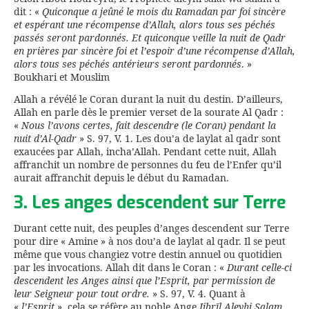
dit : «
Quiconque a jeûné le mois du Ramadan par foi sincère
et espérant une récompense d’Allah, alors tous ses péchés
passés seront pardonnés. Et quiconque veille la nuit de Qadr
en prières par sincère foi et l’espoir d’une récompense d’Allah,
alors tous ses péchés antérieurs seront pardonnés
. »
Boukhari et Mouslim
Allah a révélé le Coran durant la nuit du destin. D’ailleurs,
Allah en parle dès le premier verset de la sourate Al Qadr :
«
Nous l’avons certes, fait descendre (le Coran) pendant la
nuit d’Al-Qadr
» S. 97, V. 1. Les dou’a de laylat al qadr sont
exaucées par Allah, incha’Allah. Pendant cette nuit, Allah
affranchit un nombre de personnes du feu de l’Enfer qu’il
aurait affranchit depuis le début du Ramadan.
3. Les anges descendent sur Terre
Durant cette nuit, des peuples d’anges descendent sur Terre
pour dire « Amine » à nos dou’a de laylat al qadr. Il se peut
même que vous changiez votre destin annuel ou quotidien
par les invocations. Allah dit dans le Coran : «
Durant celle-ci
descendent les Anges ainsi que l’Esprit, par permission de
leur Seigneur pour tout ordre.
» S. 97, V. 4. Quant à
«
l’Esprit
», cela se réfère au noble Ange
Jibrīl Aleyhi Salam.