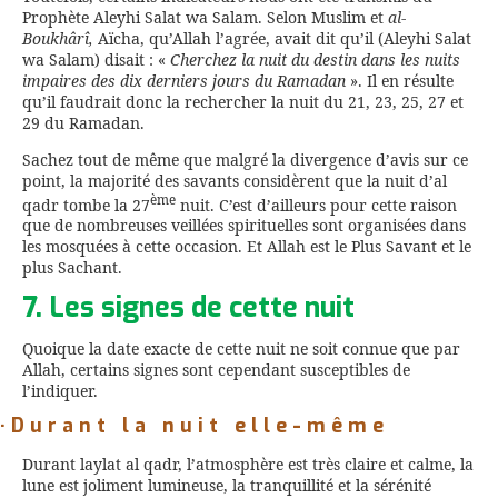
Prophète Aleyhi Salat wa Salam. Selon Muslim et
al
-
Boukhârî
,
Aïcha, qu’Allah l’agrée, avait dit qu’il (Aleyhi Salat
wa Salam) disait : «
Cherchez la nuit du destin dans les nuits
impaires des dix derniers jours du Ramadan
». Il en résulte
qu’il faudrait donc la rechercher la nuit du 21, 23, 25, 27 et
29 du Ramadan.
Sachez tout de même que malgré la divergence d’avis sur ce
point, la majorité des savants considèrent que la nuit d’al
ème
qadr tombe la 27
nuit. C’est d’ailleurs pour cette raison
que de nombreuses veillées spirituelles sont organisées dans
les mosquées à cette occasion. Et Allah est le Plus Savant et le
plus Sachant.
7. Les signes de cette nuit
Quoique la date exacte de cette nuit ne soit connue que par
Allah, certains signes sont cependant susceptibles de
l’indiquer.
·Durant la nuit elle-même
Durant laylat al qadr, l’atmosphère est très claire et calme, la
lune est joliment lumineuse, la tranquillité et la sérénité