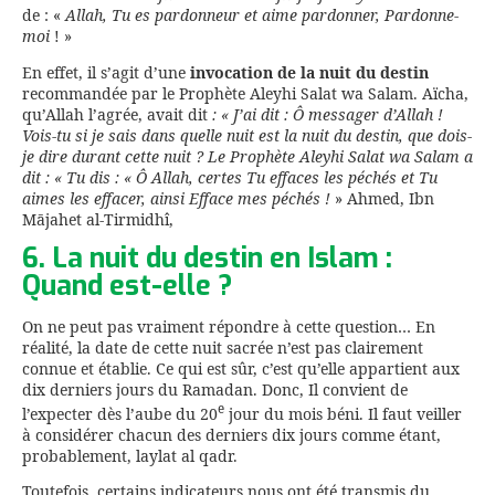
de : «
Allah, Tu es pardonneur et aime pardonner, Pardonne-
moi
! »
En effet, il s’agit d’une
invocation de la nuit du destin
recommandée par le Prophète Aleyhi Salat wa Salam. Aïcha,
qu’Allah l’agrée, avait dit
: « J’ai dit : Ô messager d’Allah !
Vois-tu si je sais dans quelle nuit est la nuit du destin, que dois-
je dire durant cette nuit ? Le Prophète Aleyhi Salat wa Salam a
dit : « Tu dis : «
Ô Allah, certes Tu effaces les péchés et Tu
aimes les effacer, ainsi Efface mes péchés !
» Ahmed, Ibn
Mājahet al-Tirmidhî,
6. La nuit du destin en Islam :
Quand est-elle ?
On ne peut pas vraiment répondre à cette question… En
réalité, la date de cette nuit sacrée n’est pas clairement
connue et établie. Ce qui est sûr, c’est qu’elle appartient aux
dix derniers jours du Ramadan. Donc, Il convient de
e
l’expecter dès l’aube du 20
jour du mois béni. Il faut veiller
à considérer chacun des derniers dix jours comme étant,
probablement, laylat al qadr.
Toutefois, certains indicateurs nous ont été transmis du