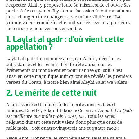
l’expecter. Allah y propose toute Sa miséricorde et ouvre Ses
portes à Ses croyants. Il y donne l’occasion à tout musulman
de se changer et de changer sa vie-même s’il désire ! La
grande valeur confiée à cette nuit sacrée revient à plusieurs
facteurs que nous verrons ensemble.
1. Laylat al qadr : d’où vient cette
appellation ?
Laylat al qadr fut nommée ainsi, car Allah y décrète les
subsistances et les termes. Il y décrète aussi tous les
événements du monde entier pour l’année qui suit. C’est
aussi en cette magnifique nuit qu’ont été révélés les premiers
versets du Coran
, à notre bien-aimé Aleyhi Salat wa Salam.
2. Le mérite de cette nuit
Allah associe cette nuitée à des mérites incroyables et
uniques. En effet, Allah dit dans le Coran : «
La nuit d’Al-Qadr
est meilleure que mille mois
» S.97, V.3. Tous les actes
religieux durant cette nuit valent donc plus que ceux de
mille mois… Soit quatre-vingt-trois ans et quatre mois !
Selon Abou Houreyra, le Prophète aleyhi salat wa salam a