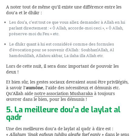
A noter tout de même qu’il existe une différence entre les
dou’a et le dhikr :
Les dou’a, c’est tout ce que vous allez demander à Allah en lui
parlant directement : « Ô Allah, accorde-moi ceci », « Ô Allah,
préserve-moi du Feu » etc.
Le dhikr quant à lui est considéré comme des formules
d’évocation pour se souvenir d’Allah : Soubhan’Allah, Al
hamdoulillah, Allahou akbar, La ilaha illa Allah etc.
Lors de cette nuit, il sera donc important de pouvoir les
deux !
Et bien sûr, les gestes sociaux devraient aussi être privilégiés,
à savoir l’
aumône
, l’aide des nécessiteux et démunis etc.
Qu’Allah aide
notre association Musharaka
à toujours
œuvrer dans le bien, pour les démunis !
5. La meilleure dou’a de laylat al
qadr
Une des meilleures dou’a de laylat al qadr à dire est :
«
Allahum 'iinak eafwun tuhibu aleafw faef eaniy
» dans le sens