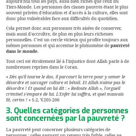
aujourd'hui tous les pays, aussi bien riches que ceux du
Tiers-Monde. Les personnes des classes pauvres étant le plus
souvent privées d'éducation et d'accès à la culture, elles sont
donc plus vulnérables face aux difficultés du quotidien.
Cela permet donc aux personnes très aisées de conserver,
mais aussi d'accroître, de plus en plus leurs richesses
personnelles. C'est un cercle vicieux qui profite toujours aux
mêmes personnes et qui accentue le phénomène de
pauvreté
dans le monde
.
Tout ceci est étroitement lié à l’injustice dont Allah parle à de
nombreuses reprises dans le Coran.
«
Dès qu'il tourne le dos, il parcourt la terre pour y semer le
désordre et saccager culture et bétail. Et Allah n'aime pas le
désordre ! Et quand on lui dit : « Redoute Allah », l'orgueil
criminel s'empare de lui. L'Enfer lui suffira, et quel mauvais
lit, certes !
» S.2, V.205-206
3. Quelles catégories de personnes
sont concernées par la pauvreté ?
La pauvreté peut concerner plusieurs catégories de
personnes : celles gagnant un revenu très faible, celles ne